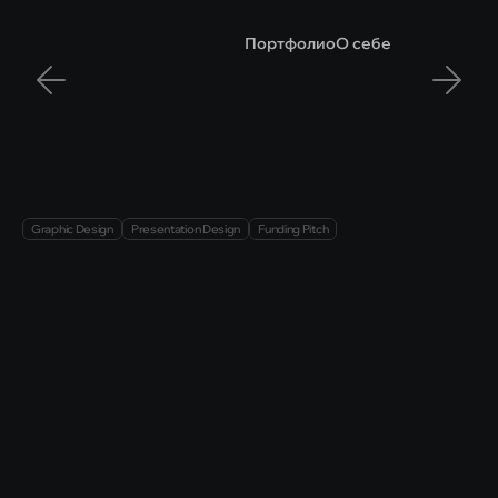
Портфолио
О себе
Дизайн
питч-презентации
проекта
Surfy
Graphic Design
Presentation Design
Funding Pitch