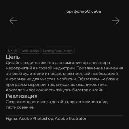
Портфолио
О себе
Дизайн
лендинга
игровой
конференции
UX-UI
Web Design
Landing Page Design
Цель
Дизайн лендинга ивента для компании организатора 
мероприятий в игровой индустрии. Привлечение внимания 
целевой аудитории и предоставление всей необходимой 
информации для участия в событии. Обязательные блоки: 
программа мероприятия, список докладчиков, темы 
докладов и возможность покупки билетов онлайн.
Реализация
Создание адаптивного дизайна, прототипирование, 
тестирование.
Figma, Adobe Photoshop, Adobe Illustrator