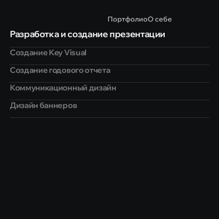
Портфолио
О себе
Разработка и создание презентации
Создание Key Visual
Создание годового отчета
Коммуникационный дизайн
Дизайн баннеров
Разработка
и
создание
презентации
Создание презентации
 — это процесс, 
направленный на структурирование информации, 
создание визуальной поддержки и подготовку 